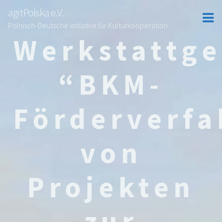
agitPolska e.V.
Polnisch-Deutsche Initiative für Kulturkooperation
Werkstattge
“BKM-
Förderverfa
von
Projekten
zur