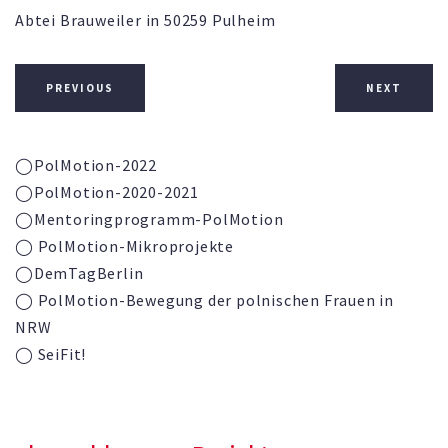
Abtei Brauweiler in 50259 Pulheim
PREVIOUS
NEXT
◯PolMotion-2022
◯PolMotion-2020-2021
◯
Mentoringprogramm-
PolMotion
◯ PolMotion-Mikroprojekte
◯DemTagBerlin
◯ PolMotion-Bewegung der polnischen Frauen in
NRW
◯ SeiFit!