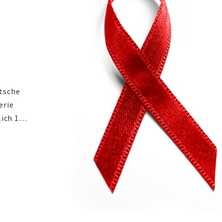
utsche
erie
lich 14-
, 21.
onale.de
n der …