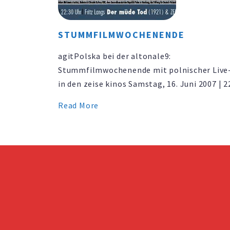
STUMMFILMWOCHENENDE
agitPolska bei der altonale9:
Stummfilmwochenende mit polnischer Live
in den zeise kinos Samstag, 16. Juni 2007 | 2
Uhr: Fritz Langs Der müde Tod (1921) & ZER
Read More
Sonntag, 17. Juni 2007 | 13:00 Uhr: E. A. Dup