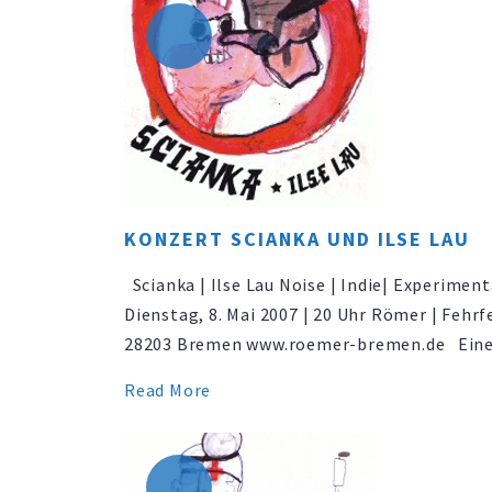
15 bis 20 Uhr | 2. Mai geschlossen: auch Gär
KONZERT SCIANKA UND ILSE LAU
Scianka | Ilse Lau Noise | Indie| Experiment
Dienstag, 8. Mai 2007 | 20 Uhr Römer | Fehrfe
28203 Bremen www.roemer-bremen.de Ein
Veranstaltung von agitPolska e.V. und artse
Read More
Bremer Premiere von Polens Erfolgsband Sc
Furioses Einläuten von den Bremern Ilse La
Polens Schatzkammern sind reich mit