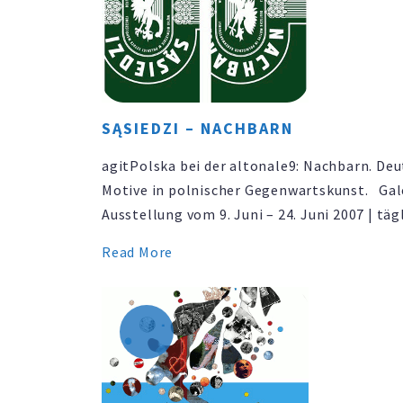
SĄSIEDZI – NACHBARN
agitPolska bei der altonale9: Nachbarn. De
Motive in polnischer Gegenwartskunst. Gal
Ausstellung vom 9. Juni – 24. Juni 2007 | täg
20 Uhr PODIUMSDISKUSSION am Donnerstag
Read More
Juni 2007 | 19 Uhr KulturForum Altona |
Jessenstraße 10 | 22767 Hamburg | www.alt
Eine Ausstellung von agitPolska im Rahme