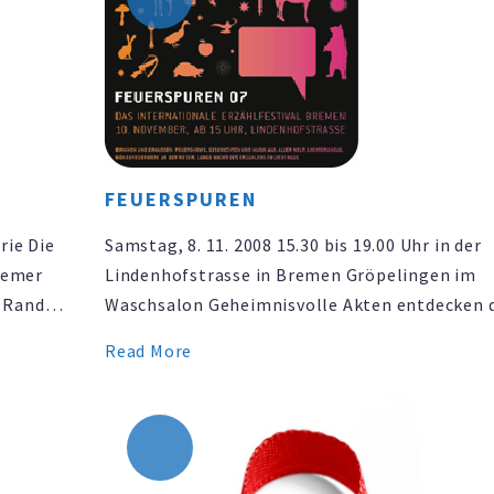
präsentiert die Solo-Trans-Performance „Live 
Seine …
FEUERSPUREN
rie Die
Samstag, 8. 11. 2008 15.30 bis 19.00 Uhr in der
remer
Lindenhofstrasse in Bremen Gröpelingen im
m Rande
Waschsalon Geheimnisvolle Akten entdecken 
drei Frauen Olga Rudi, Magdalena Wnuk und Ca
Read More
k.
Kloss, die mit manchmal lustigen aber auch
en
peinlichen Geschichten bestückt wurden…. Agi
Danzig,
für Polen! wunderliche Begegnungen mit dem
der Dichter und …