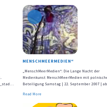
ud und
Veranstaltung von artserv.net in Zusammenar
am 17.
mit agitPolska e.V. im Rahmen des 13.
Internationalen Straßenzirkusfestivals LA ST
Das Teatr Biuro …
MENSCHMEERMEDIEN“
„MenschMeerMedien“: Die Lange Nacht der
.
Medienkunst MenschMeerMedien mit polnisch
m_stadt
Beteiligung Samstag | 22. September 2007 | ab
7 | 19
Uhr | Eintritt frei Fabrikmuseum Nordwolle |
Read More
Delmenhorst | Am Turbinenhaus 12 Agata
 täglich
Michowska | Mikro Orchestra | Maciej Szupica |