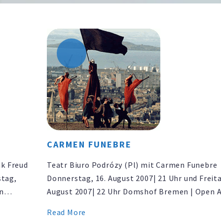
Piccadilly (1929) & Contemporary Noise Qui
zeise kinos | Friedensallee …
CARMEN FUNEBRE
k Freud
Teatr Biuro Podrózy (Pl) mit Carmen Funebre
stag,
Donnerstag, 16. August 2007| 21 Uhr und Freita
on
August 2007| 22 Uhr Domshof Bremen | Open Ai
Eintritt frei
Read More
t der
www.artserv.net | www.strassenzirkus.de Eine