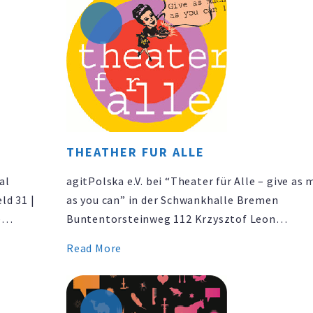
tner …
Visconti gemeinsam mit Djane Danuzja | Adam
Witkowski www.agit-polska.de/aktuelles | …
THEATHER FUR ALLE
al
agitPolska e.V. bei “Theater für Alle – give as
ld 31 |
as you can” in der Schwankhalle Bremen
e
Buntentorsteinweg 112 Krzysztof Leon
rv.net
Dziemaszkiewicz am 20.10.2007 20:00 Uhr LIV
Read More
ianka.
Krzysztof Leon Dziemaszkiewicz, Tänzer,
u.
Choreograph, Regisseur und Gründer des Danz
Experimental-Theaters „Patrz mi na usta”