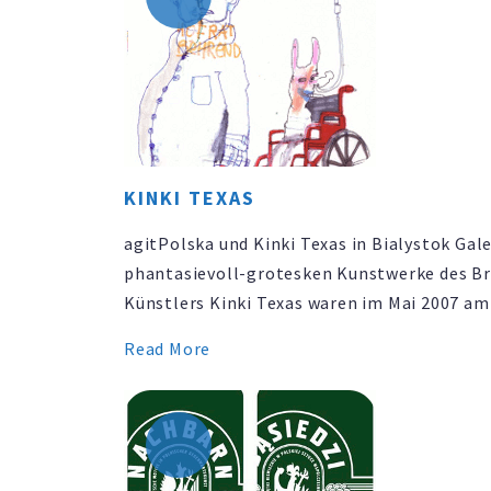
avantgardistischer …
KINKI TEXAS
agitPolska und Kinki Texas in Bialystok Gale
phantasievoll-grotesken Kunstwerke des B
Künstlers Kinki Texas waren im Mai 2007 a
Europas zu bestaunen, bei den 22. Tagen der
Read More
Gegenwartskunst im ostpolnischen Bialysto
Zeitgleich trafen sich an diesem europäisch
Außenposten NGOs aus den Partnerstädten 
Riga und Bremen um sich …