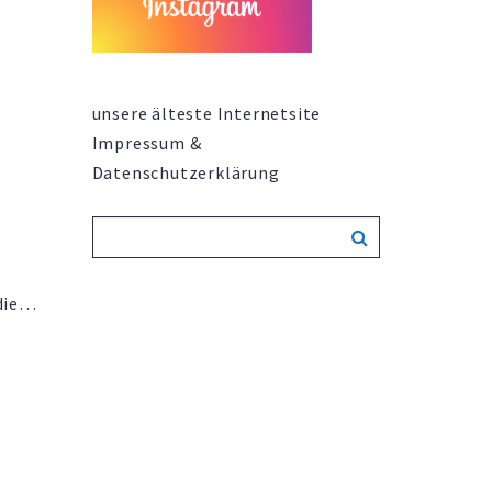
Act”.
unsere älteste Internetsite
Impressum &
Datenschutzerklärung
die
milla
tiert
 Land