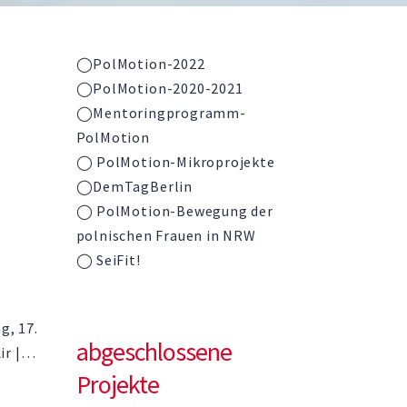
ntet
◯PolMotion-2022
◯PolMotion-2020-2021
◯
Mentoringprogramm-
PolMotion
◯ PolMotion-Mikroprojekte
◯DemTagBerlin
◯ PolMotion-Bewegung der
polnischen Frauen in NRW
◯ SeiFit!
g, 17.
abgeschlossene
r |
Projekte