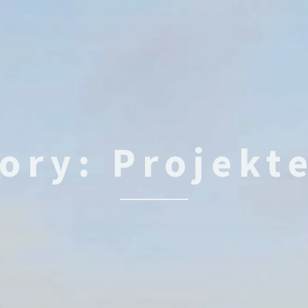
gory:
Projekt