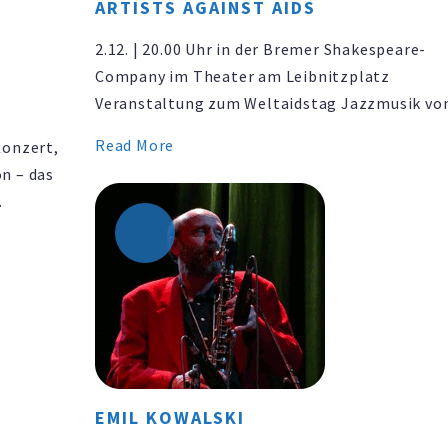
ARTISTS AGAINST AIDS
2.12. | 20.00 Uhr in der Bremer Shakespeare-
Company im Theater am Leibnitzplatz
Veranstaltung zum Weltaidstag Jazzmusik v
Komponisten und Pianisten Fred Hersch, virtu
Read More
Konzert,
vorgetragen von Oli Poppe am Piano und sein
n – das
sechsköpfigen Band. Erik Roßbander liest Tex
und über Künstler, die seit ihrem Aidstod der 
nzada
schmerzlich fehlen: z.B. …
 vom
ianni
EMIL KOWALSKI