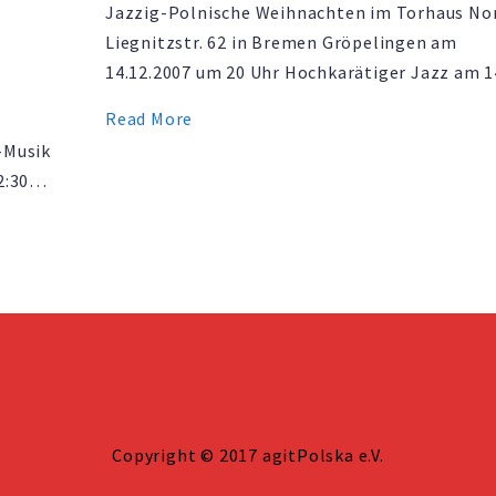
Jazzig-Polnische Weihnachten im Torhaus No
Liegnitzstr. 62 in Bremen Gröpelingen am
14.12.2007 um 20 Uhr Hochkarätiger Jazz am 1
Dezember im Torhaus Nord. agitPolska und Ku
Read More
Vor Ort laden zu einem weihnachtlichen
-Musik
Jazzkonzert am 14. Dezember um 20 Uhrin den
2:30
des Torhaus Nord ein. Für das Konzert kommt
O-85
…
onts
Copyright © 2017 agitPolska e.V.