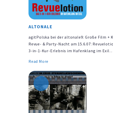
ALTONALE
agitPolska bei der altonale9: Große Film + 
Revue- & Party-Nacht am 15.6.07: Revuelotio
3-in-1-Kur-Erlebnis im Hafenklang im Exil
Stummfilm Die Kur (Charlie Chaplin) + Ora
Read More
(polnischer Krautrock) & Variete Cameleon
Theater Patrz mi na Usta (Danzig) &
Techno-/Elektroparty DJ´s: Sven Dohse & G
Vitiello | s.t.u.l.l.e …