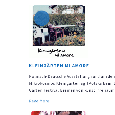
Danziger Trance-Jazz-Dance-Band Pink Fre
dem DJ-Set von Don Shtone aka Sven Dohse 
Februar ab 21 Uhr in …
KLEINGÄRTEN MI AMORE
Polnisch-Deutsche Ausstellung rund um den
Mikrokosmos Kleingarten agitPolska beim 1
Gärten Festival Bremen von kunst_freirau
Galerie VERNISSAGEDonnerstag 26. April 200
Read More
Uhr | live act: Astroturf (Elektropop)
AUSSTELLUNG vom 26. April bis 6. Mai 2007 |