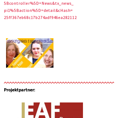
5Bcontroller%5D=News&tx_news_
pi1%5Baction%5D=detail&cHash=
25ff367eb68c17b274adf946ea2821
12
Projektpartner: