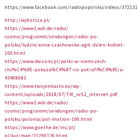
https://www.facebook.com/radiopopolsku/videos/37213
http://wyborcza.pl/
https://www1.wdr.de/radio/
cosmo/programm/sendungen/
radio-po-
polsku/ludzie/anna-
czachowska-agit-dzien-kobiet-
100.html
https://www.dw.com/pl/polki-w-
niemczech-
chc%C4%85-pokaza%C4%
87-co-potrafi%C4%85/a-
43408683
https://www.twojemiasto.eu/wp-
content/uploads/2018/07/TM_
nr52_internet.pdf
https://www1.wdr.de/radio/
cosmo/programm/sendungen/
radio-po-
polsku/polonia/pol-
motion-100.html
https://www.goethe.de/ins/pl/
pl/kul/mag/21290126.html