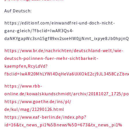
Auf Deutsch:
https://editionf.com/einwandfrei-und-doch-nicht-
ganz-gleich/?fbclid=IwAR3Qs4-
daNKYgapWc3sn15gf89xv2sxeHW0jjNmt_ixpye8Jb0hpjn
https://www.br.de/nachrichten/deutschland-welt/wie-
deutsch-polinnen-fuer-mehr-sichtbarkeit-
kaempfen,RcyLdVd?
fbclid=IwAR20MhLYWl4DqHeVa6UiXOkE2cj9JL3458CzZb
https://www.rbb-
online.de/kowalskiundschmidt/archiv/20181027_1725/p
https://www.goethe.de/ins/pl/
de/kul/mag/21290126.html
https://www.eaf-berlin.de/
index.php?
id=16&tx_news_pi1%
5Bnews%5D=673&tx_news_pi1%