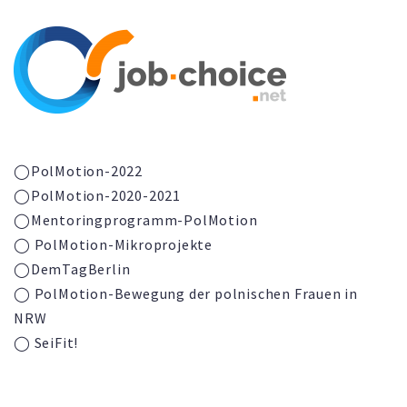
◯PolMotion-2022
◯PolMotion-2020-2021
◯
Mentoringprogramm-
PolMotion
◯ PolMotion-Mikroprojekte
◯DemTagBerlin
◯ PolMotion-Bewegung der polnischen Frauen in
NRW
◯ SeiFit!