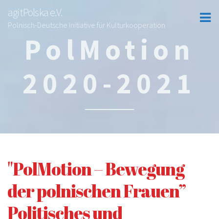
agitPolska e.V.
Polnisch-Deutsche Initiative für Kulturkooperation
PolMotion
2020-2021
"PolMotion – Bewegung
der polnischen Frauen”
Politisches und