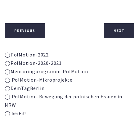
PREVIOUS
NEXT
◯PolMotion-2022
◯PolMotion-2020-2021
◯
Mentoringprogramm-
PolMotion
◯ PolMotion-Mikroprojekte
◯DemTagBerlin
◯ PolMotion-Bewegung der polnischen Frauen in
NRW
◯ SeiFit!