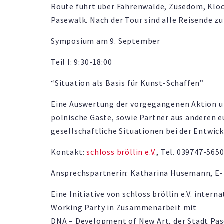
Route führt über Fahrenwalde, Züsedom, Kloc
Pasewalk. Nach der Tour sind alle Reisende zu
Symposium am 9. September
Teil I: 9:30-18:00
“Situation als Basis für Kunst-Schaffen”
Eine Auswertung der vorgegangenen Aktion u
polnische Gäste, sowie Partner aus anderen e
gesellschaftliche Situationen bei der Entwi
Kontakt:
schloss bröllin e.V.
, Tel. 039747-565
Ansprechspartnerin: Katharina Husemann, E-
Eine Initiative von schloss bröllin e.V. inte
Working Party in Zusammenarbeit mit
DNA – Development of New Art, der Stadt Pas