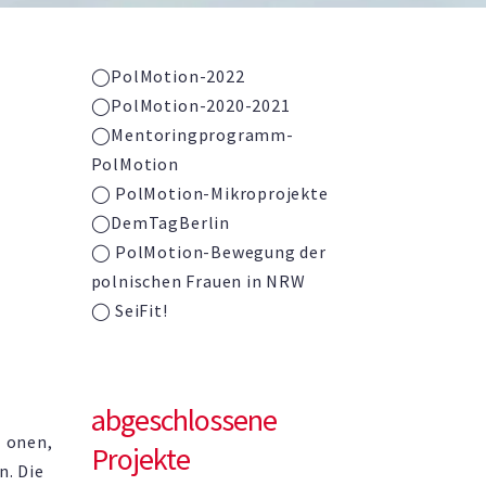
◯PolMotion-2022
◯PolMotion-2020-2021
◯
Mentoringprogramm-
PolMotion
◯ PolMotion-Mikroprojekte
◯DemTagBerlin
◯ PolMotion-Bewegung der
polnischen Frauen in NRW
◯ SeiFit!
abgeschlossene
- onen,
Projekte
n. Die