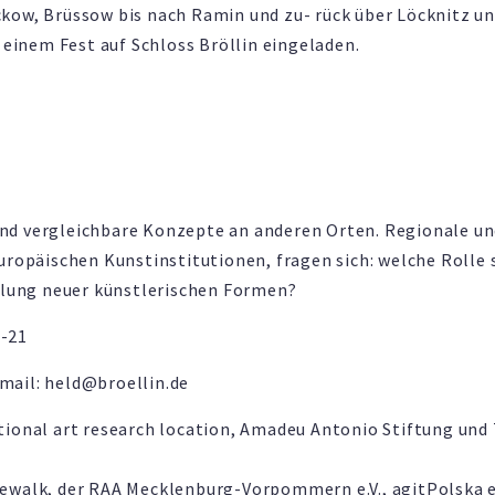
kow, Brüssow bis nach Ramin und zu- rück über Löcknitz u
 einem Fest auf Schloss Bröllin eingeladen.
nd vergleichbare Konzepte an anderen Orten. Regionale u
uropäischen Kunstinstitutionen, fragen sich: welche Rolle 
cklung neuer künstlerischen Formen?
0-21
mail: held@broellin.de
rnational art research location, Amadeu Antonio Stiftung und
ewalk, der RAA Mecklenburg-Vorpommern e.V., agitPolska e