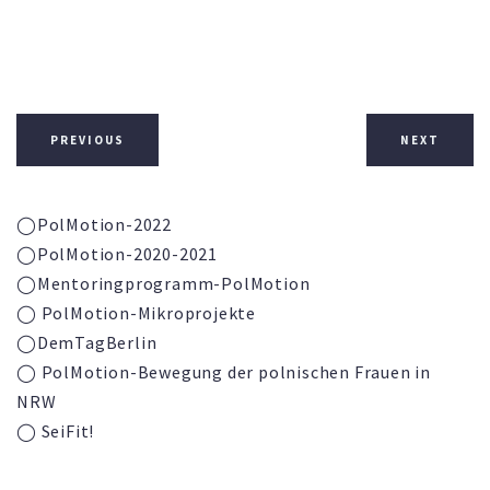
PREVIOUS
NEXT
◯PolMotion-2022
◯PolMotion-2020-2021
◯
Mentoringprogramm-
PolMotion
◯ PolMotion-Mikroprojekte
◯DemTagBerlin
◯ PolMotion-Bewegung der polnischen Frauen in
NRW
◯ SeiFit!