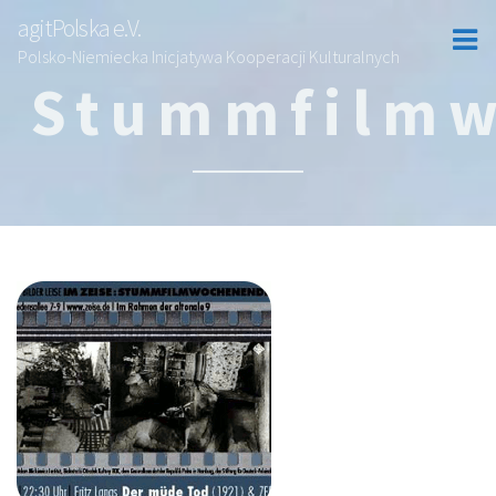
agitPolska e.V.
Polsko-Niemiecka Inicjatywa Kooperacji Kulturalnych
Stummfilm