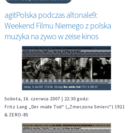
agitPolska podczas altonale9:
Weekend Filmu Niemego z polska
muzyka na zywo w zeise kinos
Sobota, 16. czerwca 2007 | 22:30 godz:
Fritz Lang „Der müde Tod“ („Zmeczona Smierc“) 1921
& ZERO-85