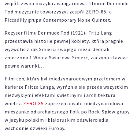
wspňlczesna muzyka awangardowa: filmom Der müde
Tod muzycznie towarzyszyl zespňl ZERO-85, a
Piccadilly grupa Contemporary Noise Quintet.
Rezyser filmu Der müde Tod (1921)- Fritz Lang
przedstawia historie pewnej kobiety, ktňra pragnie
wyzwolic z rak Smierci swojego meza. Jednak
zmeczona 1 Wojna Swiatowa Smierc, zaczyna stawiac
pewne warunki…
Film ten, ktňry byl miedzynarodowym przelomem w
karierze Fritza Langa, wyrňznia sie przede wszystkim
niezwyklymi efektami swietlnymi i architektura
wnetrz.
ZERO-85
zaprezentowalo miedzynarodowa
mieszanke od archaicznego Folk po Rock. Spiew grupy
w jezyku polskim i bialoruskim odzwierciedla
wschodnie dzwieki Europy.