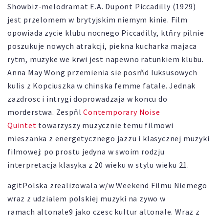
Showbiz-melodramat E.A. Dupont Piccadilly (1929)
jest przelomem w brytyjskim niemym kinie. Film
opowiada zycie klubu nocnego Piccadilly, ktňry pilnie
poszukuje nowych atrakcji, piekna kucharka majaca
rytm, muzyke we krwi jest napewno ratunkiem klubu.
Anna May Wong przemienia sie posrňd luksusowych
kulis z Kopciuszka w chinska femme fatale. Jednak
zazdrosc i intrygi doprowadzaja w koncu do
morderstwa. Zespňl
Contemporary Noise
Quintet
towarzyszy muzycznie temu filmowi
mieszanka z energetycznego jazzu i klasycznej muzyki
filmowej: po prostu jedyna w swoim rodzju
interpretacja klasyka z 20 wieku w stylu wieku 21.
agitPolska zrealizowala w/w Weekend Filmu Niemego
wraz z udzialem polskiej muzyki na zywo w
ramach altonale9 jako czesc kultur altonale. Wraz z